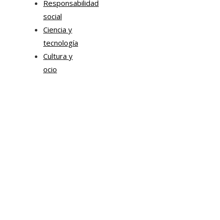
Responsabilidad
social
Ciencia y
tecnología
Cultura y
ocio
Tendencias
Estrategias de Chile para mejorar la movilidad corpor
y la sostenibilidad urbana
Sonda impulsa proyectos de inteligencia artificial par
transformación empresarial
Chile impulsa formación ejecutiva en liderazgo
empresarial y transformación digital para modernizar
tejido productivo