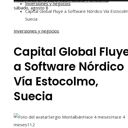
industriales en la supervisión estatal y ambiental
Inversiones y negocios
sábado, agosto 8
Capital Global Fluye a Software Nórdico Vía Estocol
Suecia
Inversiones y negocios
Capital Global Fluy
a Software Nórdico
Vía Estocolmo,
Suecia
Sergio Montalbán
Hace 4 meses
Hace 4
meses
112