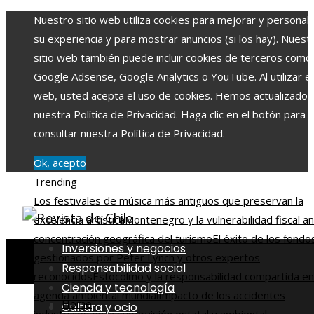
Nuestro sitio web utiliza cookies para mejorar y personali
su experiencia y para mostrar anuncios (si los hay). Nuest
sitio web también puede incluir cookies de terceros como
Google Adsense, Google Analytics o YouTube. Al utilizar el 
web, usted acepta el uso de cookies. Hemos actualizado
nuestra Política de Privacidad. Haga clic en el botón para
consultar nuestra Política de Privacidad.
Ok, acepto
Trending
Los festivales de música más antiguos que preservan la
excelencia artística
Montenegro y la vulnerabilidad fiscal an
concentración geográfica del turismo
El éxito de los fondo
Inversiones y negocios
gestionados por Peter Lynch y otros expertos
Responsabilidad social
reconocidos
Estocolmo y la responsabilidad compartida en
Ciencia y tecnología
agenda ambiental mundial
Impacto de los accidentes
Home
Cultura y ocio