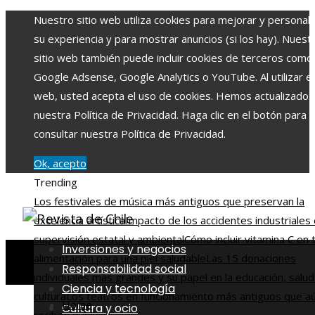
Nuestro sitio web utiliza cookies para mejorar y personali
su experiencia y para mostrar anuncios (si los hay). Nuest
sitio web también puede incluir cookies de terceros como
Google Adsense, Google Analytics o YouTube. Al utilizar el 
web, usted acepta el uso de cookies. Hemos actualizado
nuestra Política de Privacidad. Haga clic en el botón para
consultar nuestra Política de Privacidad.
Ok, acepto
Trending
Los festivales de música más antiguos que preservan la
excelencia artística
Impacto de los accidentes industriales 
supervisión estatal y ambiental
Cómo incluir vitamina C en 
Inversiones y negocios
alimentación para una piel saludable
Las 15 donaciones
Responsabilidad social
individuales más grandes y su papel en la educación, salud
Ciencia y tecnología
cultura
Los teatros en funcionamiento más antiguos que a
Home
Cultura y ocio