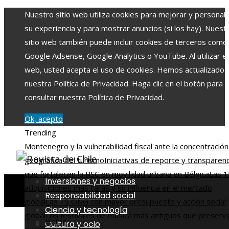
Nuestro sitio web utiliza cookies para mejorar y personali
su experiencia y para mostrar anuncios (si los hay). Nuest
sitio web también puede incluir cookies de terceros como
Google Adsense, Google Analytics o YouTube. Al utilizar el 
web, usted acepta el uso de cookies. Hemos actualizado
nuestra Política de Privacidad. Haga clic en el botón para
consultar nuestra Política de Privacidad.
Ok, acepto
Trending
Montenegro y la vulnerabilidad fiscal ante la concentración
geográfica del turismo
Iniciativas de reporte y transparenc
que fortalecen la RSC en movilidad urbana en Bélgica
Las 1
Inversiones y negocios
adquisiciones más caras y su influencia en el mercado
Responsabilidad social
global
Las 15 ONG con mayor presupuesto y acción social
Ciencia y tecnología
global
Los festivales de música más antiguos que preserva
Home
Cultura y ocio