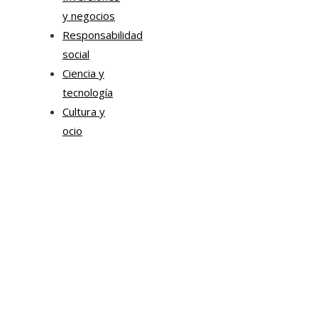
y negocios
Responsabilidad
social
Ciencia y
tecnología
Cultura y
ocio
Tendencias
Estrategias de Chile para mejorar la movilidad corpor
y la sostenibilidad urbana
Sonda impulsa proyectos de inteligencia artificial par
transformación empresarial
Chile impulsa formación ejecutiva en liderazgo
empresarial y transformación digital para modernizar
tejido productivo