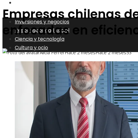
Cultura y ocio
Empresas chilenas de
Inversiones y negocios
enfocadas en eficienc
Responsabilidad social
Ciencia y tecnología
Cultura y ocio
Alicia Ferrer
Hace 2 meses
Hace 2 meses
53