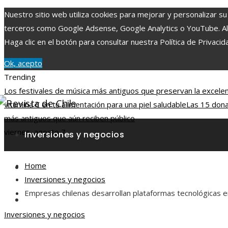
Nuestro sitio web utiliza cookies para mejorar y personalizar su
terceros como Google Adsense, Google Analytics o YouTube. Al ut
Haga clic en el botón para consultar nuestra Política de Privacid
Ok, acepto
Trending
Los festivales de música más antiguos que preservan la excelenc
vitamina C en tu alimentación para una piel saludable
Las 15 dona
más antiguos que aún reciben público
viernes, agosto 7
Inversiones y negocios
Home
Responsabilidad social
Inversiones y negocios
Empresas chilenas desarrollan plataformas tecnológicas en
Ciencia y tecnología
Inversiones y negocios