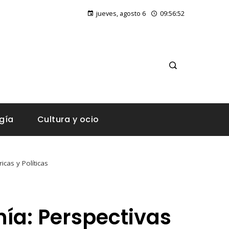
Las 15 donaciones individuales más grandes y su papel en la educación, salud y cultura
jueves, agosto 6
09:56:53
gía
Cultura y ocio
icas y Políticas
nía: Perspectivas