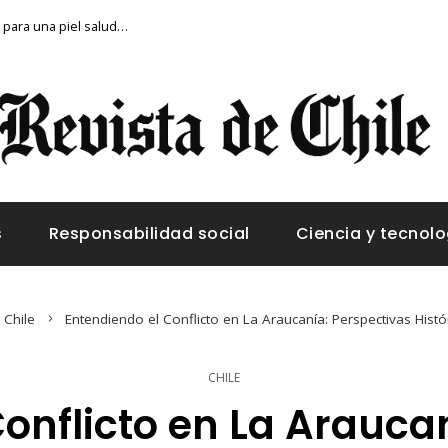
Cómo incluir vitamina C en tu alimentación para una piel saludable
s
Responsabilidad social
Ciencia y tecnolo
Chile
Entendiendo el Conflicto en La Araucanía: Perspectivas Histór
CHILE
onflicto en La Arauca