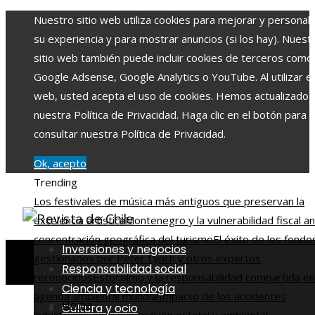
Nuestro sitio web utiliza cookies para mejorar y personali
su experiencia y para mostrar anuncios (si los hay). Nuest
sitio web también puede incluir cookies de terceros como
Google Adsense, Google Analytics o YouTube. Al utilizar el 
web, usted acepta el uso de cookies. Hemos actualizado
nuestra Política de Privacidad. Haga clic en el botón para
consultar nuestra Política de Privacidad.
Ok, acepto
Trending
Los festivales de música más antiguos que preservan la
excelencia artística
Montenegro y la vulnerabilidad fiscal an
concentración geográfica del turismo
El éxito de los fondo
Inversiones y negocios
gestionados por Peter Lynch y otros expertos
Responsabilidad social
reconocidos
Estocolmo y la responsabilidad compartida en
Ciencia y tecnología
agenda ambiental mundial
Impacto de los accidentes
Home
Cultura y ocio