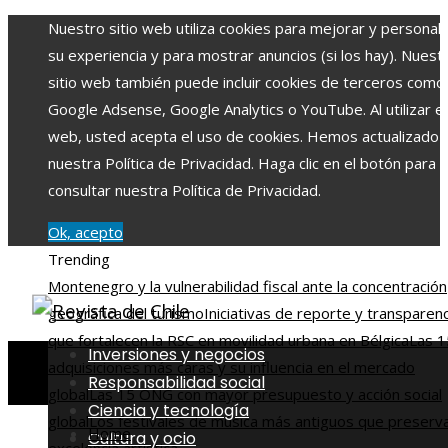
Nuestro sitio web utiliza cookies para mejorar y personali
su experiencia y para mostrar anuncios (si los hay). Nuest
sitio web también puede incluir cookies de terceros como
Google Adsense, Google Analytics o YouTube. Al utilizar el 
web, usted acepta el uso de cookies. Hemos actualizado
nuestra Política de Privacidad. Haga clic en el botón para
consultar nuestra Política de Privacidad.
Ok, acepto
Trending
Montenegro y la vulnerabilidad fiscal ante la concentración
geográfica del turismo
Iniciativas de reporte y transparenc
que fortalecen la RSC en movilidad urbana en Bélgica
Las 1
Inversiones y negocios
adquisiciones más caras y su influencia en el mercado
Responsabilidad social
global
Las 15 ONG con mayor presupuesto y acción social
Ciencia y tecnología
global
Los festivales de música más antiguos que preserva
Home
Cultura y ocio