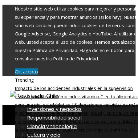
Nuestro sitio web utiliza cookies para mejorar y personali
su experiencia y para mostrar anuncios (si los hay). Nuest
sitio web también puede incluir cookies de terceros como
Google Adsense, Google Analytics o YouTube. Al utilizar el 
web, usted acepta el uso de cookies. Hemos actualizado
nuestra Política de Privacidad. Haga clic en el botón para
consultar nuestra Política de Privacidad.
Ok, acepto
Trending
Impacto de los accidentes industriales en la supervisión
estatal y ambiental
Cómo incluir vitamina C en tu alimentac
para una piel saludable
Las 15 donaciones individuales más
Inversiones y negocios
grandes y su papel en la educación, salud y cultura
Los tea
Responsabilidad social
en funcionamiento más antiguos que aún reciben público
C
Ciencia y tecnología
la economía azul contribuye al crecimiento económico de
Home
Cultura y ocio