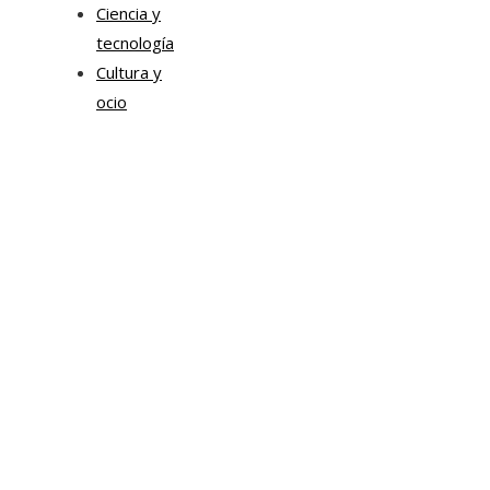
Ciencia y
tecnología
Cultura y
ocio
Tendencias
Estrategias de Chile para mejorar la movilidad corpor
y la sostenibilidad urbana
Sonda impulsa proyectos de inteligencia artificial par
transformación empresarial
Chile impulsa formación ejecutiva en liderazgo
empresarial y transformación digital para modernizar
tejido productivo
Categorías