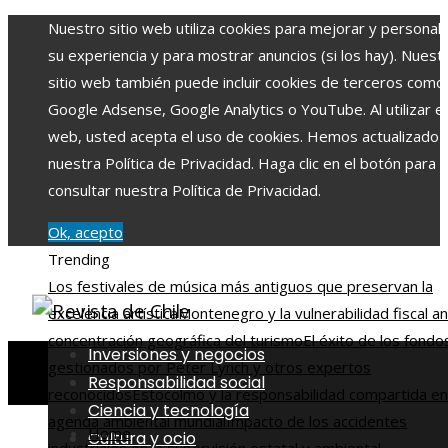
Nuestro sitio web utiliza cookies para mejorar y personali
su experiencia y para mostrar anuncios (si los hay). Nuest
sitio web también puede incluir cookies de terceros como
Google Adsense, Google Analytics o YouTube. Al utilizar el 
web, usted acepta el uso de cookies. Hemos actualizado
nuestra Política de Privacidad. Haga clic en el botón para
consultar nuestra Política de Privacidad.
Ok, acepto
Trending
Los festivales de música más antiguos que preservan la
excelencia artística
Montenegro y la vulnerabilidad fiscal an
concentración geográfica del turismo
El éxito de los fondo
Inversiones y negocios
gestionados por Peter Lynch y otros expertos
Responsabilidad social
reconocidos
Estocolmo y la responsabilidad compartida en
Ciencia y tecnología
agenda ambiental mundial
Impacto de los accidentes
Home
Cultura y ocio