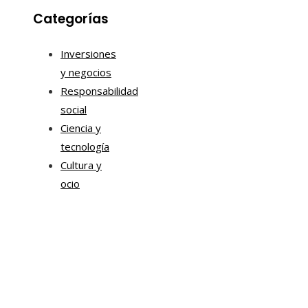
Categorías
Inversiones
y negocios
Responsabilidad
social
Ciencia y
tecnología
Cultura y
ocio
Tendencias
Estrategias de Chile para mejorar la movilidad corpor
y la sostenibilidad urbana
Sonda impulsa proyectos de inteligencia artificial par