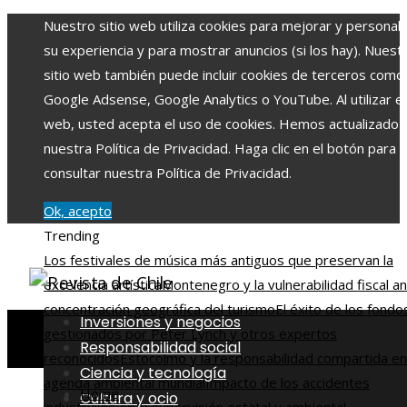
Nuestro sitio web utiliza cookies para mejorar y personali
su experiencia y para mostrar anuncios (si los hay). Nuest
sitio web también puede incluir cookies de terceros como
Google Adsense, Google Analytics o YouTube. Al utilizar el 
web, usted acepta el uso de cookies. Hemos actualizado
nuestra Política de Privacidad. Haga clic en el botón para
consultar nuestra Política de Privacidad.
Ok, acepto
Trending
Los festivales de música más antiguos que preservan la
excelencia artística
Montenegro y la vulnerabilidad fiscal an
concentración geográfica del turismo
El éxito de los fondo
Inversiones y negocios
gestionados por Peter Lynch y otros expertos
Responsabilidad social
reconocidos
Estocolmo y la responsabilidad compartida en
Ciencia y tecnología
agenda ambiental mundial
Impacto de los accidentes
Home
Cultura y ocio