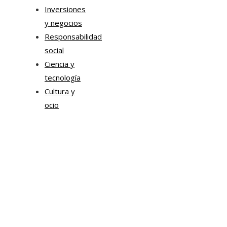
Inversiones
y negocios
Responsabilidad
social
Ciencia y
tecnología
Cultura y
ocio
Tendencias
Estrategias de Chile para mejorar la movilidad corpor
y la sostenibilidad urbana
Sonda impulsa proyectos de inteligencia artificial par
transformación empresarial
Chile impulsa formación ejecutiva en liderazgo