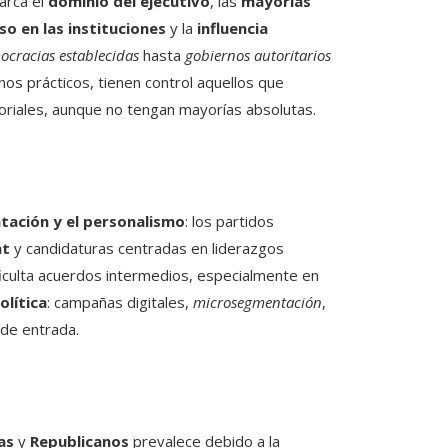
barca el
dominio del ejecutivo
, las
mayorías
so en las instituciones
y la
influencia
cracias establecidas
hasta
gobiernos autoritarios
nos prácticos, tienen control aquellos que
toriales, aunque no tengan mayorías absolutas.
tación y el personalismo
: los partidos
nt
y candidaturas centradas en liderazgos
iculta acuerdos intermedios, especialmente en
olítica
: campañas digitales,
microsegmentación
,
 de entrada.
as
y
Republicanos
prevalece debido a la