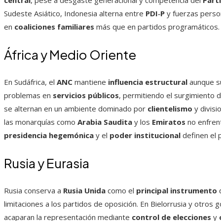
central
, pese a desgaste generacional y competencia del
Part
Sudeste Asiático, Indonesia alterna entre
PDI‑P
y fuerzas perso
en
coaliciones familiares
más que en partidos programáticos.
África y Medio Oriente
En Sudáfrica, el
ANC
mantiene
influencia estructural
aunque su
problemas en
servicios públicos
, permitiendo el surgimiento 
se alternan en un ambiente dominado por
clientelismo
y divis
las monarquías como
Arabia Saudita
y los
Emiratos
no enfrent
presidencia hegemónica
y el
poder institucional
definen el 
Rusia y Eurasia
Rusia conserva a
Rusia Unida
como el
principal instrumento
d
limitaciones a los partidos de oposición. En Bielorrusia y otros 
acaparan la representación mediante
control de elecciones
y