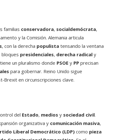
s familias
conservadora
,
socialdemócrata
,
lamento y la Comisión. Alemania articula
s
, con la derecha
populista
tensando la ventana
n bloques
presidenciales
,
derecha radical
y
tiene un pluralismo donde
PSOE
y
PP
precisan
iales
para gobernar. Reino Unido sigue
st‑Brexit en circunscripciones clave.
control del
Estado
,
medios
y
sociedad civil
.
xpansión organizativa y
comunicación masiva
,
rtido Liberal Democrático (LDP)
como
pieza