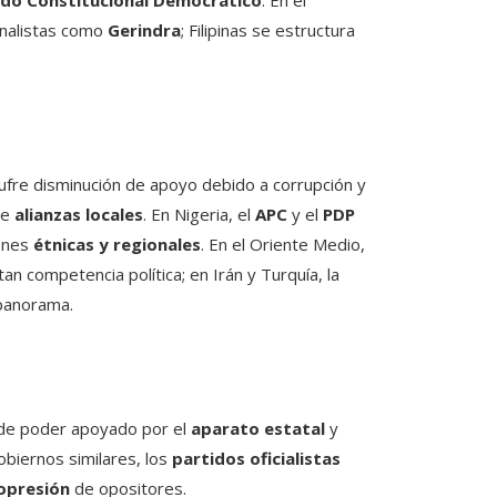
ido Constitucional Democrático
. En el
nalistas como
Gerindra
; Filipinas se estructura
fre disminución de apoyo debido a corrupción y
de
alianzas locales
. En Nigeria, el
APC
y el
PDP
iones
étnicas y regionales
. En el Oriente Medio,
an competencia política; en Irán y Turquía, la
panorama.
e poder apoyado por el
aparato estatal
y
gobiernos similares, los
partidos oficialistas
opresión
de opositores.