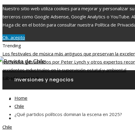
Nuestro sitio web utiliza cookies para mejorar y personalizar su
terceros como Google Adsense, Google Analytics o YouTube. Al ut
Haga clic en el botón para consultar nuestra Política de Privacid
Ok, acepto
Trending
Los festivales de música más antiguos que preservan la excelenc
los fondos gestionados por Peter Lynch y otros expertos reco
accidentes industriales en la supervisión estatal y ambiental
sábado, agosto 8
Inversiones y negocios
Home
Responsabilidad social
Chile
¿Qué partidos políticos dominan la escena en 2025?
Ciencia y tecnología
Chile