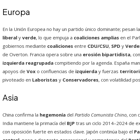
Europa
En la Unión Europea no hay un partido único dominante; pesan la
liberal
y
verde
, lo que empuja a
coaliciones amplias
en el Par
gobiernos mediante
coaliciones
entre
CDU/CSU
,
SPD
y
Verde
de Overton. Francia opera sobre una
erosión bipartidista
, co
izquierda reagrupada
compitiendo por la agenda. España man
apoyos de
Vox
o confluencias de
izquierda
y fuerzas
territor
pivoteado en
Laboristas
y
Conservadores
, con volatilidad po
Asia
China confirma la
hegemonía
del
Partido Comunista Chino
, con 
India mantiene la primacía del
BJP
tras un ciclo 2014–2024 de e
con oposición fuerte en estados clave. Japón continúa bajo el
Pa