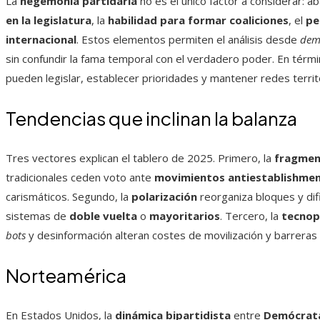
La
hegemonía partidaria
no es el único factor a considerar: a
en la legislatura
, la
habilidad para formar coaliciones
, el
pe
internacional
. Estos elementos permiten el análisis desde
demo
sin confundir la fama temporal con el verdadero poder. En térmi
pueden legislar, establecer prioridades y mantener redes terri
Tendencias que inclinan la balanza
Tres vectores explican el tablero de 2025. Primero, la
fragmen
tradicionales ceden voto ante
movimientos antiestablishme
carismáticos. Segundo, la
polarización
reorganiza bloques y dif
sistemas de
doble vuelta
o
mayoritarios
. Tercero, la
tecnop
bots
y desinformación alteran costes de movilización y barreras
Norteamérica
En Estados Unidos, la
dinámica bipartidista
entre
Demócrat