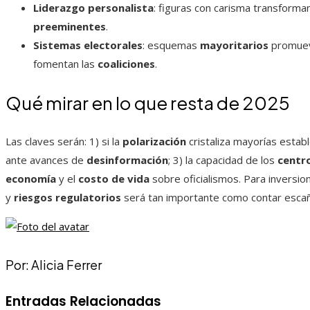
Liderazgo personalista
: figuras con carisma transform
preeminentes
.
Sistemas electorales
: esquemas
mayoritarios
promue
fomentan las
coaliciones
.
Qué mirar en lo que resta de 2025
Las claves serán: 1) si la
polarización
cristaliza mayorías estab
ante avances de
desinformación
; 3) la capacidad de los
centr
economía
y el
costo de vida
sobre oficialismos. Para inversio
y
riesgos regulatorios
será tan importante como contar esca
Por: Alicia Ferrer
Entradas Relacionadas