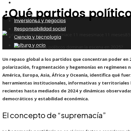
Cultura y ocio
¿Qué partidos políti
Inversiones y negocios
Responsabilidad social
Alicia Ferrer
Hace 11 meses
Hace 11 meses
85
Ciencia y tecnología
Cultura y ocio
Un repaso global a los partidos que concentran poder en
polarización, fragmentación y hegemonías en regímenes no 
América, Europa, Asia, África y Oceanía, identifica qué fu
herramientas institucionales, informativas y territoriales
recientes hasta mediados de 2024 y dinámicas observadas
democráticos y estabilidad económica.
El concepto de “supremacía”