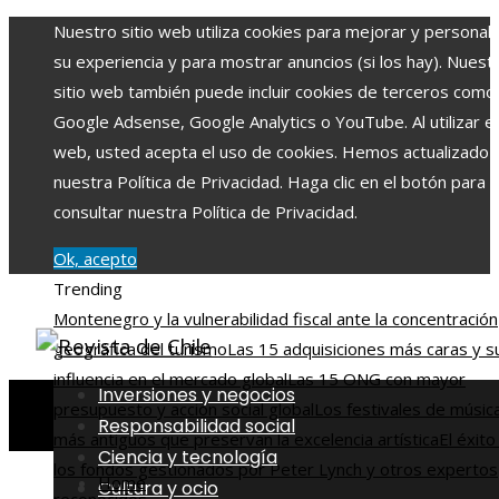
Nuestro sitio web utiliza cookies para mejorar y personali
su experiencia y para mostrar anuncios (si los hay). Nuest
sitio web también puede incluir cookies de terceros como
Google Adsense, Google Analytics o YouTube. Al utilizar el 
web, usted acepta el uso de cookies. Hemos actualizado
nuestra Política de Privacidad. Haga clic en el botón para
consultar nuestra Política de Privacidad.
Ok, acepto
Trending
Montenegro y la vulnerabilidad fiscal ante la concentración
geográfica del turismo
Las 15 adquisiciones más caras y s
influencia en el mercado global
Las 15 ONG con mayor
Inversiones y negocios
presupuesto y acción social global
Los festivales de músic
Responsabilidad social
más antiguos que preservan la excelencia artística
El éxito
Ciencia y tecnología
los fondos gestionados por Peter Lynch y otros expertos
Home
Cultura y ocio