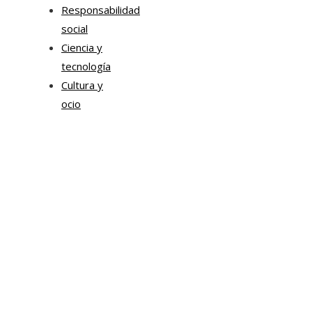
Responsabilidad
social
Ciencia y
tecnología
Cultura y
ocio
Tendencias
Estrategias de Chile para mejorar la movilidad corpor
y la sostenibilidad urbana
Sonda impulsa proyectos de inteligencia artificial par
transformación empresarial
Chile impulsa formación ejecutiva en liderazgo
empresarial y transformación digital para modernizar
tejido productivo