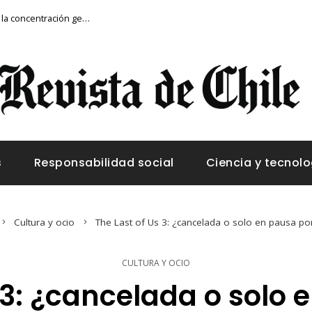
Montenegro y la vulnerabilidad fiscal ante la concentración geográfica del turismo
s
Responsabilidad social
Ciencia y tecnolo
Cultura y ocio
The Last of Us 3: ¿cancelada o solo en pausa por
CULTURA Y OCIO
 3: ¿cancelada o solo 