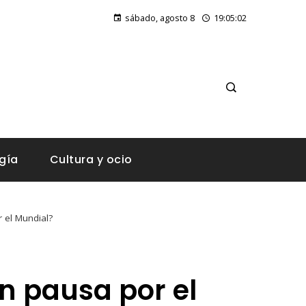
Los festivales de música más antiguos que preservan la excelencia artística
sábado, agosto 8
19:05:03
gía
Cultura y ocio
 el Mundial?
en pausa por el