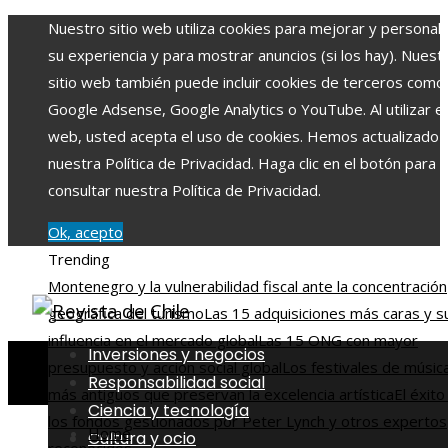
Nuestro sitio web utiliza cookies para mejorar y personali
su experiencia y para mostrar anuncios (si los hay). Nuest
sitio web también puede incluir cookies de terceros como
Google Adsense, Google Analytics o YouTube. Al utilizar el 
web, usted acepta el uso de cookies. Hemos actualizado
nuestra Política de Privacidad. Haga clic en el botón para
consultar nuestra Política de Privacidad.
Ok, acepto
Trending
Montenegro y la vulnerabilidad fiscal ante la concentración
geográfica del turismo
Las 15 adquisiciones más caras y s
influencia en el mercado global
Las 15 ONG con mayor
Inversiones y negocios
presupuesto y acción social global
Los festivales de músic
Responsabilidad social
más antiguos que preservan la excelencia artística
El éxito
Ciencia y tecnología
los fondos gestionados por Peter Lynch y otros expertos
Home
Cultura y ocio