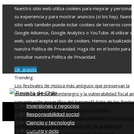
Nuestro sitio web utiliza cookies para mejorar y personali
su experiencia y para mostrar anuncios (si los hay). Nuest
sitio web también puede incluir cookies de terceros como
Google Adsense, Google Analytics o YouTube. Al utilizar el 
web, usted acepta el uso de cookies. Hemos actualizado
nuestra Política de Privacidad. Haga clic en el botón para
consultar nuestra Política de Privacidad.
Ok, acepto
Trending
Los festivales de música más antiguos que preservan la
excelencia artística
Montenegro y la vulnerabilidad fiscal an
concentración geográfica del turismo
El éxito de los fondo
Inversiones y negocios
gestionados por Peter Lynch y otros expertos
Responsabilidad social
reconocidos
Estocolmo y la responsabilidad compartida en
Ciencia y tecnología
agenda ambiental mundial
Impacto de los accidentes
Home
Cultura y ocio