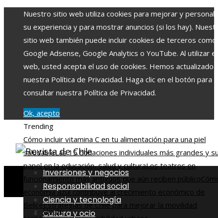
Nuestro sitio web utiliza cookies para mejorar y personali
su experiencia y para mostrar anuncios (si los hay). Nuest
sitio web también puede incluir cookies de terceros como
Google Adsense, Google Analytics o YouTube. Al utilizar el 
web, usted acepta el uso de cookies. Hemos actualizado
nuestra Política de Privacidad. Haga clic en el botón para
consultar nuestra Política de Privacidad.
Ok, acepto
Trending
Cómo incluir vitamina C en tu alimentación para una piel
saludable
Las 15 donaciones individuales más grandes y s
papel en la educación, salud y cultura
Los teatros en
Inversiones y negocios
funcionamiento más antiguos que aún reciben público
Cómo
Responsabilidad social
economía azul contribuye al crecimiento económico de
Ciencia y tecnología
Belice
Estrategias de Chile para mejorar la movilidad
Home
Cultura y ocio