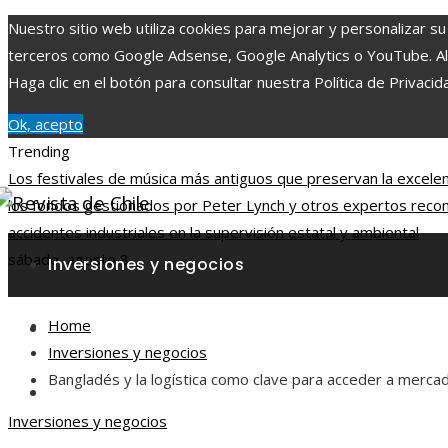
Nuestro sitio web utiliza cookies para mejorar y personalizar su
terceros como Google Adsense, Google Analytics o YouTube. Al ut
Haga clic en el botón para consultar nuestra Política de Privacid
Ok, acepto
Trending
Los festivales de música más antiguos que preservan la excelenc
los fondos gestionados por Peter Lynch y otros expertos reco
accidentes industriales en la supervisión estatal y ambiental
sábado, agosto 8
Inversiones y negocios
Home
Responsabilidad social
Inversiones y negocios
Bangladés y la logística como clave para acceder a merca
Ciencia y tecnología
Inversiones y negocios