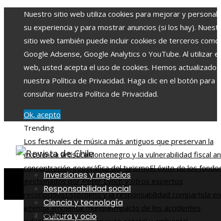
Nuestro sitio web utiliza cookies para mejorar y personali
su experiencia y para mostrar anuncios (si los hay). Nuest
sitio web también puede incluir cookies de terceros como
Google Adsense, Google Analytics o YouTube. Al utilizar el 
web, usted acepta el uso de cookies. Hemos actualizado
nuestra Política de Privacidad. Haga clic en el botón para
consultar nuestra Política de Privacidad.
Ok, acepto
Trending
Los festivales de música más antiguos que preservan la
excelencia artística
Montenegro y la vulnerabilidad fiscal an
concentración geográfica del turismo
El éxito de los fondo
Inversiones y negocios
gestionados por Peter Lynch y otros expertos
Responsabilidad social
reconocidos
Estocolmo y la responsabilidad compartida en
Ciencia y tecnología
agenda ambiental mundial
Impacto de los accidentes
Home
Cultura y ocio