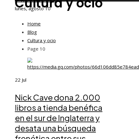
Cultura y ocio
excelencia artística
lunes, agosto 10
Home
Blog
Cultura y ocio
Page 10
22
Jul
Nick Cave dona 2.000
libros a tienda benéfica
en el sur de Inglaterra y
desata una búsqueda
frenética entre sus