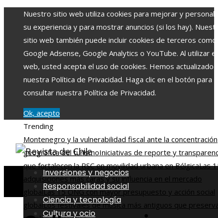
Nuestro sitio web utiliza cookies para mejorar y personali
su experiencia y para mostrar anuncios (si los hay). Nuest
sitio web también puede incluir cookies de terceros como
Google Adsense, Google Analytics o YouTube. Al utilizar el 
web, usted acepta el uso de cookies. Hemos actualizado
nuestra Política de Privacidad. Haga clic en el botón para
consultar nuestra Política de Privacidad.
Ok, acepto
Trending
Montenegro y la vulnerabilidad fiscal ante la concentración
geográfica del turismo
Iniciativas de reporte y transparenc
que fortalecen la RSC en movilidad urbana en Bélgica
Las 1
Inversiones y negocios
adquisiciones más caras y su influencia en el mercado
Responsabilidad social
global
Las 15 ONG con mayor presupuesto y acción social
Ciencia y tecnología
global
Los festivales de música más antiguos que preserva
Cultura y ocio