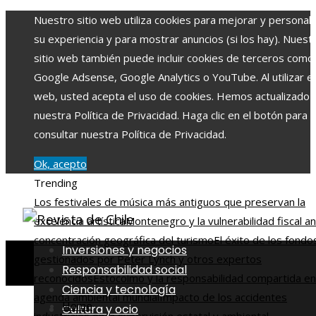
Nuestro sitio web utiliza cookies para mejorar y personali
su experiencia y para mostrar anuncios (si los hay). Nuest
sitio web también puede incluir cookies de terceros como
Google Adsense, Google Analytics o YouTube. Al utilizar el 
web, usted acepta el uso de cookies. Hemos actualizado
nuestra Política de Privacidad. Haga clic en el botón para
consultar nuestra Política de Privacidad.
Ok, acepto
Trending
Los festivales de música más antiguos que preservan la
excelencia artística
Montenegro y la vulnerabilidad fiscal an
concentración geográfica del turismo
El éxito de los fondo
Inversiones y negocios
gestionados por Peter Lynch y otros expertos
Responsabilidad social
reconocidos
Estocolmo y la responsabilidad compartida en
Ciencia y tecnología
agenda ambiental mundial
Impacto de los accidentes
Home
Cultura y ocio