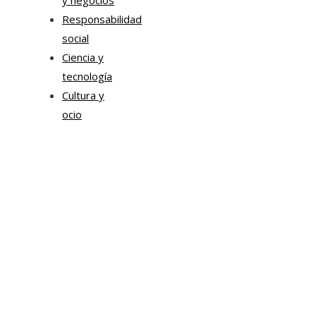
y negocios
Responsabilidad
social
Ciencia y
tecnología
Cultura y
ocio
Tendencias
Estrategias de Chile para mejorar la movilidad corpor
y la sostenibilidad urbana
Sonda impulsa proyectos de inteligencia artificial par
transformación empresarial
Chile impulsa formación ejecutiva en liderazgo
empresarial y transformación digital para modernizar
tejido productivo