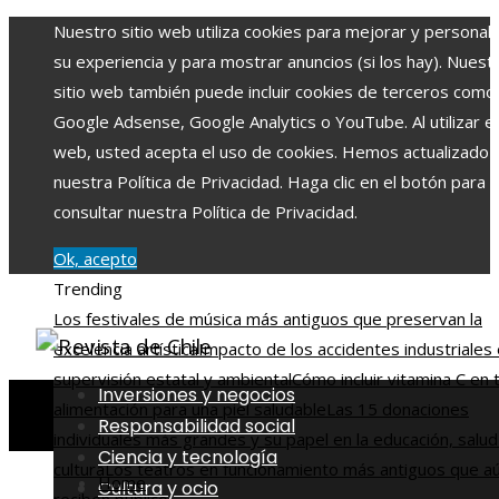
Nuestro sitio web utiliza cookies para mejorar y personali
su experiencia y para mostrar anuncios (si los hay). Nuest
sitio web también puede incluir cookies de terceros como
Google Adsense, Google Analytics o YouTube. Al utilizar el 
web, usted acepta el uso de cookies. Hemos actualizado
nuestra Política de Privacidad. Haga clic en el botón para
consultar nuestra Política de Privacidad.
Ok, acepto
Trending
Los festivales de música más antiguos que preservan la
excelencia artística
Impacto de los accidentes industriales 
supervisión estatal y ambiental
Cómo incluir vitamina C en 
Inversiones y negocios
alimentación para una piel saludable
Las 15 donaciones
Responsabilidad social
individuales más grandes y su papel en la educación, salud
Ciencia y tecnología
cultura
Los teatros en funcionamiento más antiguos que a
Home
Cultura y ocio