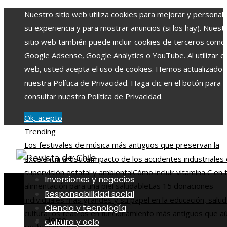
Nuestro sitio web utiliza cookies para mejorar y personali
su experiencia y para mostrar anuncios (si los hay). Nuest
sitio web también puede incluir cookies de terceros como
Google Adsense, Google Analytics o YouTube. Al utilizar el 
web, usted acepta el uso de cookies. Hemos actualizado
nuestra Política de Privacidad. Haga clic en el botón para
consultar nuestra Política de Privacidad.
Ok, acepto
Trending
Los festivales de música más antiguos que preservan la
excelencia artística
Impacto de los accidentes industriales 
supervisión estatal y ambiental
Cómo incluir vitamina C en 
Inversiones y negocios
alimentación para una piel saludable
Las 15 donaciones
Responsabilidad social
individuales más grandes y su papel en la educación, salud
Ciencia y tecnología
cultura
Los teatros en funcionamiento más antiguos que a
Home
Cultura y ocio