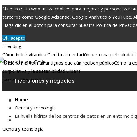
Nuestro sitio web utiliza cookies para mejorar y personalizar su
terceros como Google Adsense, Google Analytics o YouTube. Al ut
Haga clic en el botón para consultar nuestra Política de Privacid
Ok, acepto
Trending
Cómo incluir vitamina C en tu alimentación para una piel saludabl
funcionamiento más antiguos que aún reciben público
Cómo la ec
corporativa y la sostenibilidad urbana
jueves, agosto 6
Inversiones y negocios
Home
Responsabilidad social
Ciencia y tecnología
La huella hídrica de los centros de datos en un entorno dig
Ciencia y tecnología
Ciencia y tecnología