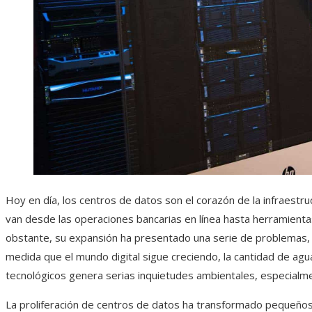
Hoy en día, los centros de datos son el corazón de la infraestru
van desde las operaciones bancarias en línea hasta herramientas
obstante, su expansión ha presentado una serie de problemas, 
medida que el mundo digital sigue creciendo, la cantidad de ag
tecnológicos genera serias inquietudes ambientales, especialm
La proliferación de centros de datos ha transformado pequeños