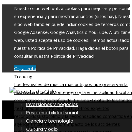
Nuestro sitio web utiliza cookies para mejorar y personali
su experiencia y para mostrar anuncios (si los hay). Nuest
sitio web también puede incluir cookies de terceros como
Google Adsense, Google Analytics o YouTube. Al utilizar el 
web, usted acepta el uso de cookies. Hemos actualizado
nuestra Política de Privacidad. Haga clic en el botón para
consultar nuestra Política de Privacidad.
Ok, acepto
Trending
Los festivales de música más antiguos que preservan la
excelencia artística
Montenegro y la vulnerabilidad fiscal an
concentración geográfica del turismo
El éxito de los fondo
Inversiones y negocios
gestionados por Peter Lynch y otros expertos
Responsabilidad social
reconocidos
Estocolmo y la responsabilidad compartida en
Ciencia y tecnología
agenda ambiental mundial
Impacto de los accidentes
Home
Cultura y ocio