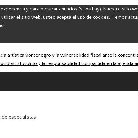
 experiencia y para mostrar anuncios (si los hay). Nuestro sitio w
ilizar el sitio web, usted acepta el uso de cookies. Hemos actual
ad.
ia artística
Montenegro y la vulnerabilidad fiscal ante la concentr
nocidos
Estocolmo y la responsabilidad compartida en la agenda a
e de especialistas