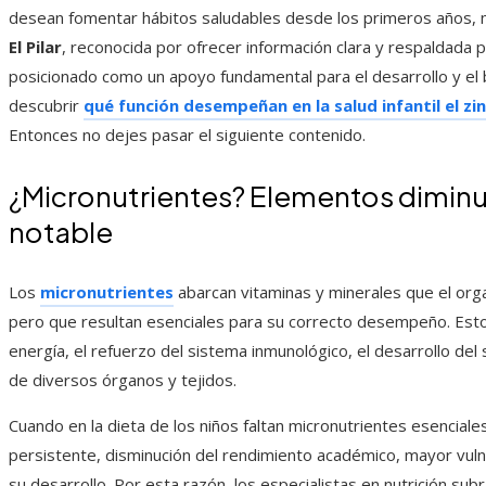
desean fomentar hábitos saludables desde los primeros años, m
El Pilar
, reconocida por ofrecer información clara y respaldada po
posicionado como un apoyo fundamental para el desarrollo y el b
descubrir
qué función desempeñan en la salud infantil el zin
Entonces no dejes pasar el siguiente contenido.
¿Micronutrientes? Elementos diminu
notable
Los
micronutrientes
abarcan vitaminas y minerales que el or
pero que resultan esenciales para su correcto desempeño. Est
energía, el refuerzo del sistema inmunológico, el desarrollo de
de diversos órganos y tejidos.
Cuando en la dieta de los niños faltan micronutrientes esencial
persistente, disminución del rendimiento académico, mayor vulne
su desarrollo. Por esta razón, los especialistas en nutrición su