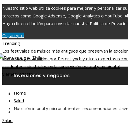
Nuestro sitio web utiliza cookies para mejorar y personalizar su
terceros como Google Adsense, Google Analytics o YouTube. Al ut
Haga clic en el botón para consultar nuestra Política de Privacid
Ok, acepto
Trending
Los festivales de música más antiguos que preservan la excelenc
los fondos gestionados por Peter Lynch y otros expertos reco
accidentes industriales en la supervisión estatal y ambiental
viernes, agosto 7
Inversiones y negocios
Home
Responsabilidad social
Salud
Nutrición infantil y micronutrientes: recomendaciones clav
Ciencia y tecnología
Salud