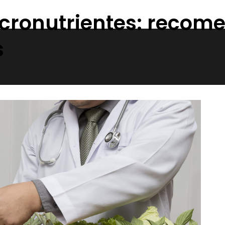
micronutrientes: reco
s