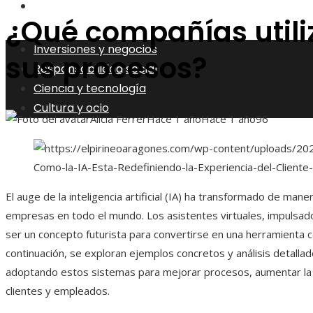
Cultura y ocio
¿Qué compañías utiliz
Inversiones y negocios
sus procesos?
Responsabilidad social
Ciencia y tecnología
Cultura y ocio
Alicia Ferrer
Hace 1 año
Hace 1 año
96
El auge de la inteligencia artificial (IA) ha transformado de mane
empresas en todo el mundo. Los asistentes virtuales, impulsa
ser un concepto futurista para convertirse en una herramienta c
continuación, se exploran ejemplos concretos y análisis detalla
adoptando estos sistemas para mejorar procesos, aumentar la e
clientes y empleados.