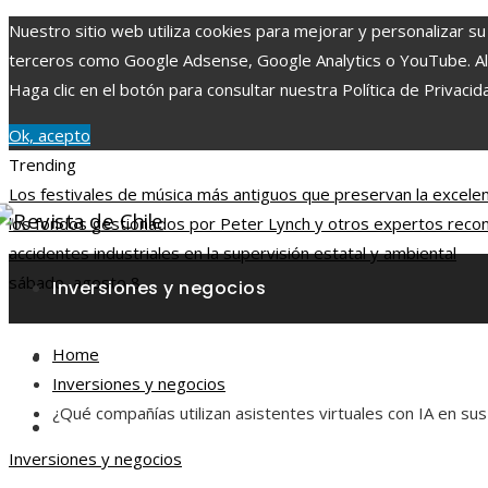
Nuestro sitio web utiliza cookies para mejorar y personalizar su
terceros como Google Adsense, Google Analytics o YouTube. Al ut
Haga clic en el botón para consultar nuestra Política de Privacid
Ok, acepto
Trending
Los festivales de música más antiguos que preservan la excelenc
los fondos gestionados por Peter Lynch y otros expertos reco
accidentes industriales en la supervisión estatal y ambiental
sábado, agosto 8
Inversiones y negocios
Home
Responsabilidad social
Inversiones y negocios
¿Qué compañías utilizan asistentes virtuales con IA en su
Ciencia y tecnología
Inversiones y negocios