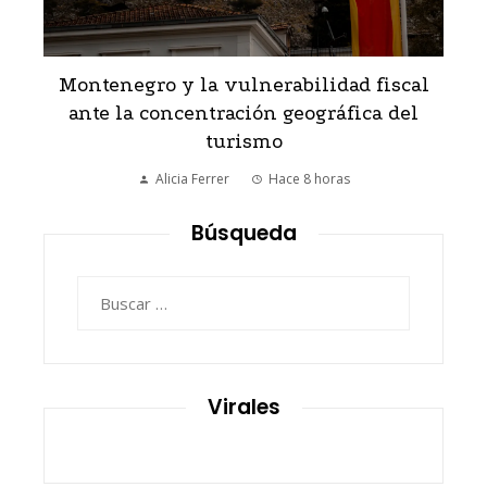
cal
El éxito de los fondos gestionados por
el
Peter Lynch y otros expertos reconocidos
Claudia Azevedo
Hace 2 días
Búsqueda
Buscar:
Virales