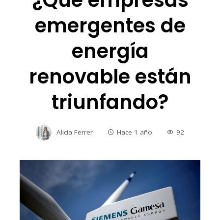
¿Qué empresas
emergentes de
energía
renovable están
triunfando?
Alicia Ferrer
Hace 1 año
92