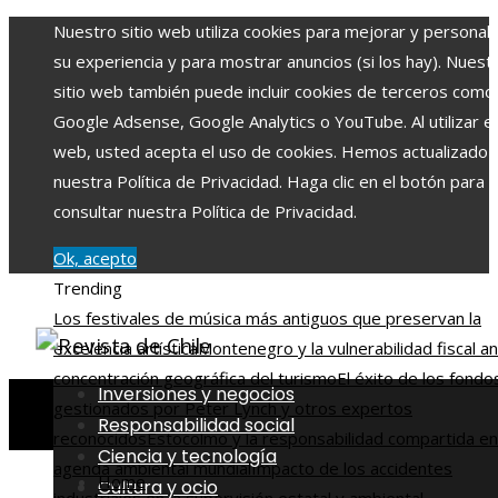
Nuestro sitio web utiliza cookies para mejorar y personali
su experiencia y para mostrar anuncios (si los hay). Nuest
sitio web también puede incluir cookies de terceros como
Google Adsense, Google Analytics o YouTube. Al utilizar el 
web, usted acepta el uso de cookies. Hemos actualizado
nuestra Política de Privacidad. Haga clic en el botón para
consultar nuestra Política de Privacidad.
Ok, acepto
Trending
Los festivales de música más antiguos que preservan la
excelencia artística
Montenegro y la vulnerabilidad fiscal an
concentración geográfica del turismo
El éxito de los fondo
Inversiones y negocios
gestionados por Peter Lynch y otros expertos
Responsabilidad social
reconocidos
Estocolmo y la responsabilidad compartida en
Ciencia y tecnología
agenda ambiental mundial
Impacto de los accidentes
Home
Cultura y ocio