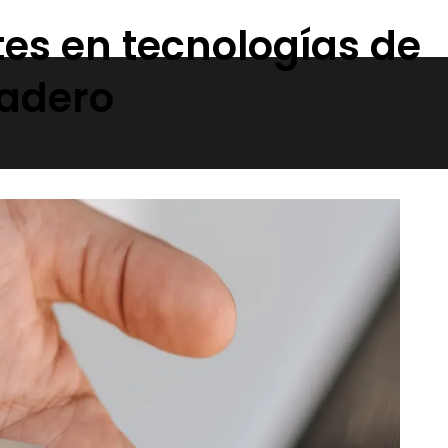
es en tecnologías de
adero