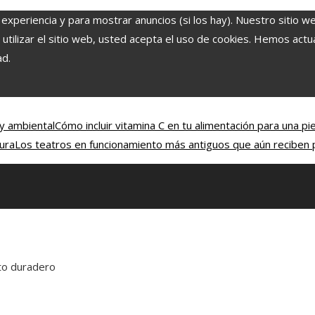
 experiencia y para mostrar anuncios (si los hay). Nuestro sitio w
ilizar el sitio web, usted acepta el uso de cookies. Hemos actual
ad.
 y ambiental
Cómo incluir vitamina C en tu alimentación para una pie
tura
Los teatros en funcionamiento más antiguos que aún reciben 
to duradero