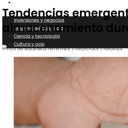
Cultura y ocio
Tendencias emergent
Inversiones y negocios
almacenamiento dur
Responsabilidad social
Ciencia y tecnología
Cultura y ocio
Alicia Ferrer
Hace 3 meses
Hace 3 meses
84