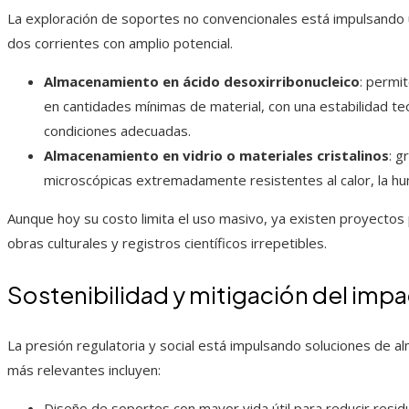
La exploración de soportes no convencionales está impulsando u
dos corrientes con amplio potencial.
Almacenamiento en ácido desoxirribonucleico
: permi
en cantidades mínimas de material, con una estabilidad te
condiciones adecuadas.
Almacenamiento en vidrio o materiales cristalinos
: g
microscópicas extremadamente resistentes al calor, la hum
Aunque hoy su costo limita el uso masivo, ya existen proyectos
obras culturales y registros científicos irrepetibles.
Sostenibilidad y mitigación del imp
La presión regulatoria y social está impulsando soluciones de 
más relevantes incluyen:
Diseño de soportes con mayor vida útil para reducir resid