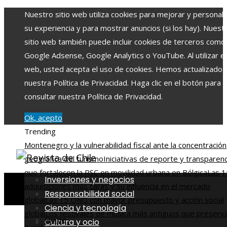
Nuestro sitio web utiliza cookies para mejorar y personali
su experiencia y para mostrar anuncios (si los hay). Nuest
sitio web también puede incluir cookies de terceros como
Google Adsense, Google Analytics o YouTube. Al utilizar el 
web, usted acepta el uso de cookies. Hemos actualizado
nuestra Política de Privacidad. Haga clic en el botón para
consultar nuestra Política de Privacidad.
Ok, acepto
Trending
Montenegro y la vulnerabilidad fiscal ante la concentración
geográfica del turismo
Iniciativas de reporte y transparenc
que fortalecen la RSC en movilidad urbana en Bélgica
Las 1
Inversiones y negocios
adquisiciones más caras y su influencia en el mercado
Responsabilidad social
global
Las 15 ONG con mayor presupuesto y acción social
Ciencia y tecnología
global
Los festivales de música más antiguos que preserva
Home
Cultura y ocio