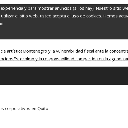
 experiencia y para mostrar anuncios (si los hay). Nuestro sitio w
ilizar el sitio web, usted acepta el uso de cookies. Hemos actual
ad.
ia artística
Montenegro y la vulnerabilidad fiscal ante la concentr
nocidos
Estocolmo y la responsabilidad compartida en la agenda a
tos corporativos en Quito