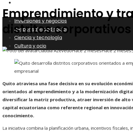
Cultura y ocio
Emprendimiento y tran
Inversiones y negocios
distritos corporativos
Responsabilidad social
Ciencia y tecnología
Cultura y ocio
Claudia Azevedo
Hace 2 meses
Hace 2 meses
Quito atraviesa una fase decisiva en su evolución económ
orientados al emprendimiento y a la modernización digital
diversificar la matriz productiva, atraer inversión de alto
capital ecuatoriana como referente regional en innovación
conocimiento.
La iniciativa combina la planificación urbana, incentivos fiscales,