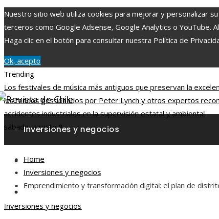
Nuestro sitio web utiliza cookies para mejorar y personalizar su
terceros como Google Adsense, Google Analytics o YouTube. Al ut
Haga clic en el botón para consultar nuestra Política de Privacid
Ok, acepto
Trending
Los festivales de música más antiguos que preservan la excelenc
los fondos gestionados por Peter Lynch y otros expertos reco
accidentes industriales en la supervisión estatal y ambiental
sábado, agosto 8
Inversiones y negocios
Home
Responsabilidad social
Inversiones y negocios
Emprendimiento y transformación digital: el plan de distri
Ciencia y tecnología
Inversiones y negocios