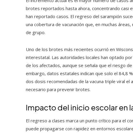
El incremento actual es el mayor número de casos 
brotes reportados hasta ahora, concentrando casi el
han reportado casos. El regreso del sarampión suced
una cobertura de vacunación que, en muchas áreas, n
de grupo.
Uno de los brotes más recientes ocurrió en Wiscons
interestatal. Las autoridades locales han optado por
de los afectados, aunque se señala que el riesgo de
embargo, datos estatales indican que solo el 84,8 %
dos dosis recomendadas de la vacuna triple viral el 
necesario para prevenir brotes.
Impacto del inicio escolar en 
El regreso a clases marca un punto crítico para el co
puede propagarse con rapidez en entornos escolare