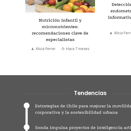
Detecció
a para
endometri
en a
informati
Nutrición infantil y
micronutrientes:
 meses
recomendaciones clave de
Alicia Ferr
especialistas
Alicia Ferrer
Hace 7 meses
Tendencias
Estrategias de Chile para mejorar la movilid
corporativa y la sostenibilidad urbana
Sonda impulsa proyectos de inteligencia arti