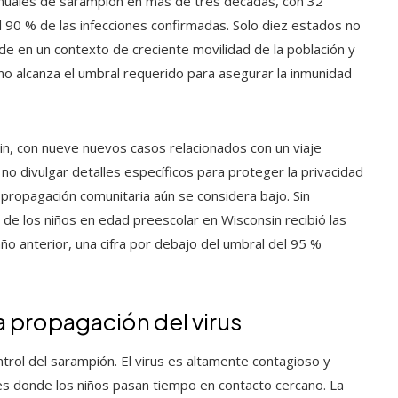
anuales de sarampión en más de tres décadas, con 32
 90 % de las infecciones confirmadas. Solo diez estados no
e en un contexto de creciente movilidad de la población y
o alcanza el umbral requerido para asegurar la inmunidad
in, con nueve nuevos casos relacionados con un viaje
 no divulgar detalles específicos para proteger la privacidad
 propagación comunitaria aún se considera bajo. Sin
 de los niños en edad preescolar en Wisconsin recibió las
año anterior, una cifra por debajo del umbral del 95 %
la propagación del virus
ntrol del sarampión. El virus es altamente contagioso y
s donde los niños pasan tiempo en contacto cercano. La