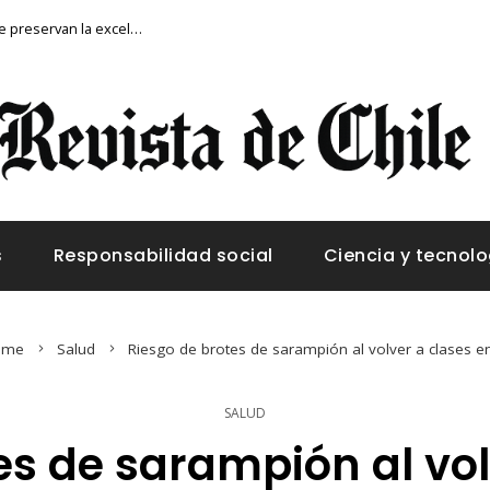
Los festivales de música más antiguos que preservan la excelencia artística
s
Responsabilidad social
Ciencia y tecnolo
ome
Salud
Riesgo de brotes de sarampión al volver a clases en
SALUD
es de sarampión al vol