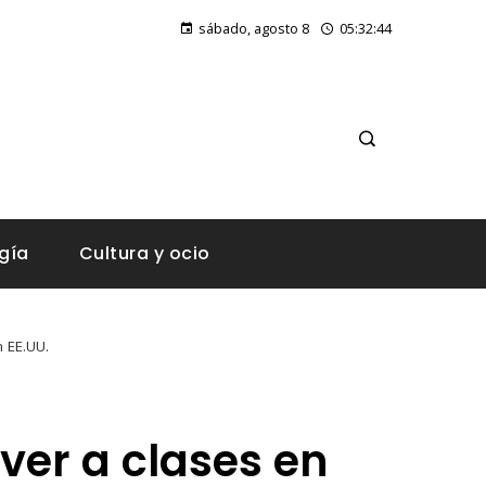
Montenegro y la vulnerabilidad fiscal ante la concentración geográfica del turismo
sábado, agosto 8
05:32:44
gía
Cultura y ocio
 EE.UU.
ver a clases en