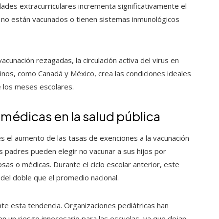
idades extracurriculares incrementa significativamente el
 no están vacunados o tienen sistemas inmunológicos
cunación rezagadas, la circulación activa del virus en
cinos, como Canadá y México, crea las condiciones ideales
 los meses escolares.
médicas en la salud pública
es el aumento de las tasas de exenciones a la vacunación
s padres pueden elegir no vacunar a sus hijos por
sas o médicas. Durante el ciclo escolar anterior, este
del doble que el promedio nacional.
te esta tendencia. Organizaciones pediátricas han
n un riesgo innecesario para las escuelas, ya que dejan